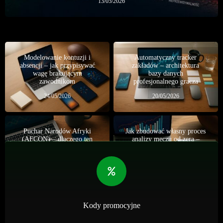
13/05/2026
Modelowanie kontuzji i
Automatyczny tracker
absencji – jak przypisywać
zakładów – architektura
wagę brakującym
bazy danych
zawodnikom
profesjonalnego gracza
24/05/2026
20/05/2026
Puchar Narodów Afryki
Jak zbudować własny proces
(AFCON) – dlaczego ten
analizy meczu od zera –
turniej to raj dla graczy
checklista profesjonalnego
obstawiających Under 2.5
gracza
gola i rynki remisowe?
02/05/2026
30/04/2026
Kody promocyjne