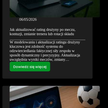
06/05/2026
Jak aktualizować rating drużyny po meczu,
kontuzji, zmianie trenera lub rotacji składu
W modelowaniu i aktualizacji ratingu drużyny
kluczowa jest zdolność systemu do
odzwierciedlania faktycznej siły zespołu w
sposób dynamiczny i precyzyjny. Aktualizacja
uwzględnia wyniki meczów, zmiany…
Dowiedz się więcej
Jak
aktualizować
rating
drużyny
po
meczu,
kontuzji,
zmianie