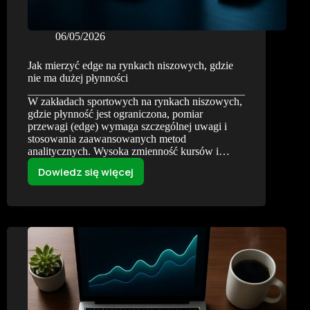
06/05/2026
Jak mierzyć edge na rynkach niszowych, gdzie
nie ma dużej płynności
W zakładach sportowych na rynkach niszowych,
gdzie płynność jest ograniczona, pomiar
przewagi (edge) wymaga szczególnej uwagi i
stosowania zaawansowanych metod
analitycznych. Wysoka zmienność kursów i…
Dowiedz się więcej
Jak
mierzyć
edge
na
rynkach
niszowych,
gdzie
nie
ma
dużej