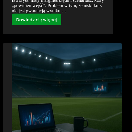
faworyta, mały margines błędu i scenariusz, który
„powinien wejść”. Problem w tym, że niski kurs
nie jest gwarancją wyniku.…
Dowiedz się więcej
Dlaczego
kurs
1.20
nie
oznacza
„pewniaka”?