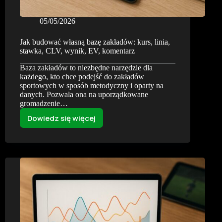
05/05/2026
Jak budować własną bazę zakładów: kurs, linia,
stawka, CLV, wynik, EV, komentarz
Baza zakładów to niezbędne narzędzie dla
każdego, kto chce podejść do zakładów
sportowych w sposób metodyczny i oparty na
danych. Pozwala ona na uporządkowane
gromadzenie…
Dowiedz się więcej
Jak
budować
własną
bazę
zakładów:
kurs,
linia,
stawka,
CLV,
wynik,