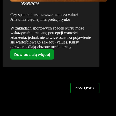
05/05/2026
Czy spadek kursu zawsze oznacza value?
Anatomia błędnej interpretacji rynku
W zakładach sportowych spadek kursu może
wskazywać na zmianę percepcji wartości
zdarzenia, jednak nie zawsze oznacza pojawienie
się wartościowego zakładu (value). Kursy
odzwierciedlają złożone mechanizmy…
Dowiedz się więcej
Czy
spadek
kursu
zawsze
oznacza
value?
NASTĘPNE
Anatomia
błędnej
interpretacji
rynku