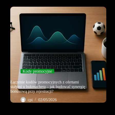
Kody promocyjne
Łączenie kodów promocyjnych z ofertami
stałymi u bukmachera – jak budować synergię
bonusową przy rejestracji?
cpi
02/05/2026