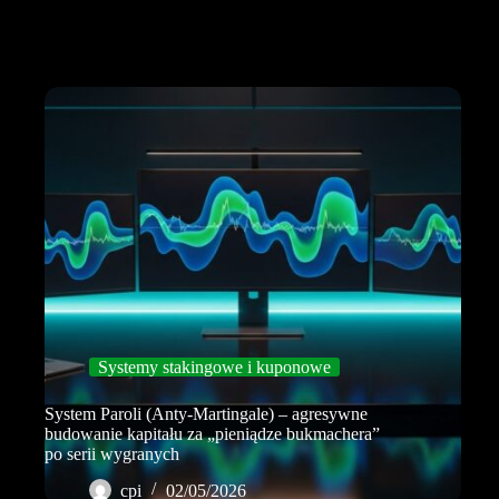
Systemy stakingowe i kuponowe
System Paroli (Anty-Martingale) – agresywne
budowanie kapitału za „pieniądze bukmachera”
po serii wygranych
cpi
02/05/2026