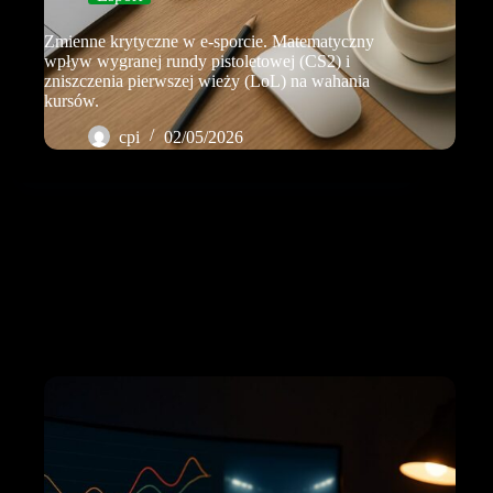
Zmienne krytyczne w e-sporcie. Matematyczny
wpływ wygranej rundy pistoletowej (CS2) i
zniszczenia pierwszej wieży (LoL) na wahania
kursów.
cpi
02/05/2026