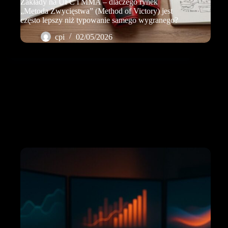
Zakłady na UFC i MMA – dlaczego rynek
„Metoda Zwycięstwa” (Method of Victory) jest
często lepszy niż typowanie samego wygranego?
cpi
02/05/2026