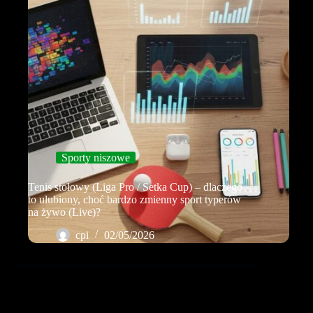
Sporty niszowe
Tenis stołowy (Liga Pro / Setka Cup) – dlaczego
to ulubiony, choć bardzo zmienny sport typerów
na żywo (Live)?
cpi
02/05/2026