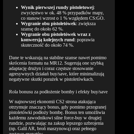
Wynik pierwszej rundy pistoletowej
:
zwycięstwo w ok. 48 % przypadków mapy,
co stanowi wzrost o 1 % względem CS:GO.
Wygranie obu pistoletówek
: zwiększa
szansę do około 62 %.
Wygranie obu pistoletówek wraz z
konwersją kolejnych rund
: poprawia
skuteczność do około 74 %.
Dane te wskazują na stabilne szanse nawet pomimo
skrócenia formatu na MR12. Sugerują one szybką
adaptację drużyn i coraz częstsze stosowanie
agresywnych działań buy/save, które minimalizują
negatywne skutki porażek w pistoletówkach.
Rola bonusu za podłożenie bomby i efekty buy/save
W najnowszej ekonomii CS2 strona atakująca
otrzymuje znaczący bonus, gdy pomimo przegranej
pistoletówki podłoży bombę. Bonus ten umożliwia
każdemu zawodnikowi silne force-buy w drugiej
rundzie, pozwalając na zakup lepszego uzbrojenia
(np. Galil AR, broń maszynową) oraz pełnego
zestawu granatów.