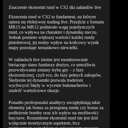
Znaczenie ekonomii rund w CS2 dla zakładów live
Ekonomia rund w CS2 to fundament, na którym
opiera się efektywny trading live. Przejście z formatu
MR15 na MR12 podniosło wagę pojedynczych
rund, co wpływa na charakter i dynamikę meczu.
Jednak pomimo większej wartości każdej rundy
pistoletowej, jej realny wpływ na końcowy wynik
mapy pozostaje stosunkowo niewielki.
W zakładach live istotne jest monitorowanie
bieżącego stanu funduszy drużyn, co umożliwia
przewidywanie zmiany trybu gry – z fazy
ekonomicznej, czyli eco, do fazy pełnych zakupów.
Śledzenie tej dynamiki pozwala traderom
wychwycić błędy w wycenie bukmacherów i
znaleźć wartościowe okazje.
Ponadto profesjonalni analitycy uwzględniają takie
elementy jak bonus za przegraną rundę czy bonus za
podłożenie bomby oraz ich wpływ na możliwości
buy/save. Rozumienie ekonomii rund nie jest dziś
wyłącznie teoretycznym aspektem, lecz