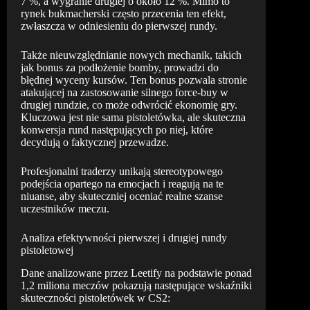
7 %, a wygranie drugiej o około 12 %. Mimo to
rynek bukmacherski często przecenia ten efekt,
zwłaszcza w odniesieniu do pierwszej rundy.
Także nieuwzględnianie nowych mechanik, takich
jak bonus za podłożenie bomby, prowadzi do
błędnej wyceny kursów. Ten bonus pozwala stronie
atakującej na zastosowanie silnego force-buy w
drugiej rundzie, co może odwrócić ekonomię gry.
Kluczowa jest nie sama pistoletówka, ale skuteczna
konwersja rund następujących po niej, które
decydują o faktycznej przewadze.
Profesjonalni traderzy unikają stereotypowego
podejścia opartego na emocjach i reagują na te
niuanse, aby skuteczniej oceniać realne szanse
uczestników meczu.
Analiza efektywności pierwszej i drugiej rundy
pistoletowej
Dane analizowane przez Leetify na podstawie ponad
1,2 miliona meczów pokazują następujące wskaźniki
skuteczności pistoletówek w CS2: