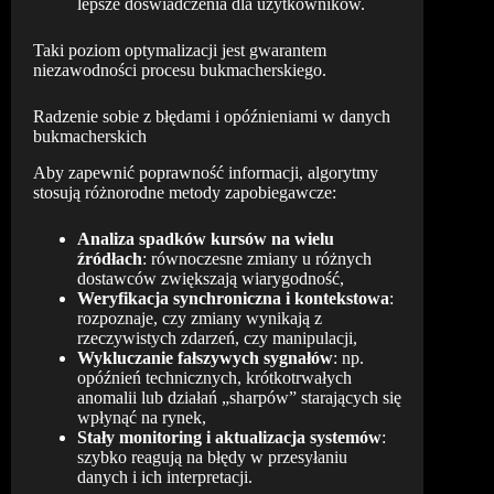
lepsze doświadczenia dla użytkowników.
Taki poziom optymalizacji jest gwarantem
niezawodności procesu bukmacherskiego.
Radzenie sobie z błędami i opóźnieniami w danych
bukmacherskich
Aby zapewnić poprawność informacji, algorytmy
stosują różnorodne metody zapobiegawcze:
Analiza spadków kursów na wielu
źródłach
: równoczesne zmiany u różnych
dostawców zwiększają wiarygodność,
Weryfikacja synchroniczna i kontekstowa
:
rozpoznaje, czy zmiany wynikają z
rzeczywistych zdarzeń, czy manipulacji,
Wykluczanie fałszywych sygnałów
: np.
opóźnień technicznych, krótkotrwałych
anomalii lub działań „sharpów” starających się
wpłynąć na rynek,
Stały monitoring i aktualizacja systemów
:
szybko reagują na błędy w przesyłaniu
danych i ich interpretacji.