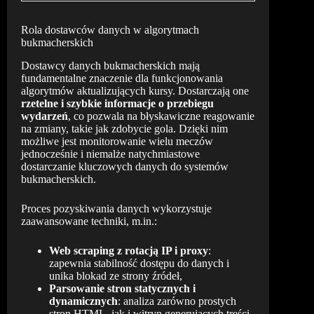
Rola dostawców danych w algorytmach
bukmacherskich
Dostawcy danych bukmacherskich mają
fundamentalne znaczenie dla funkcjonowania
algorytmów aktualizujących kursy. Dostarczają one
rzetelne i szybkie informacje o przebiegu
wydarzeń
, co pozwala na błyskawiczne reagowanie
na zmiany, takie jak zdobycie gola. Dzięki nim
możliwe jest monitorowanie wielu meczów
jednocześnie i niemalże natychmiastowe
dostarczanie kluczowych danych do systemów
bukmacherskich.
Proces pozyskiwania danych wykorzystuje
zaawansowane techniki, m.in.:
Web scraping z rotacją IP i proxy
:
zapewnia stabilność dostępu do danych i
unika blokad ze strony źródeł,
Parsowanie stron statycznych i
dynamicznych
: analiza zarówno prostych
stron HTML, jak i witryn generujących treści