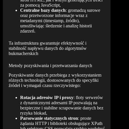
za pomocą JavaScript,
Centralne bazy danych
: gromadzą surowe
oraz przetworzone informacje wraz z
metadanymi (timestamp, źródło),
umożliwiając śledzenie i analizę historii
zdarzeń.
Ta infrastruktura gwarantuje efektywność i
stabilność napływu danych do algorytmów
bukmacherskich
Metody pozyskiwania i przetwarzania danych
Pozyskiwanie danych przebiega z wykorzystaniem
różnych technologii, dostosowanych do specyfiki
źródeł i wymagań czasu rzeczywistego:
Rotacja adresów IP i proxy
: floty serwerów
z dynamicznymi adresami IP pozwalają na
bezpieczne i stabilne scrapowanie danych bez
ryzyka blokad,
Parsowanie statycznych stron
: proste
żądania HTTP i biblioteki obsługujące XPath
lub selektory CSS pozwalają szybko wydobyć