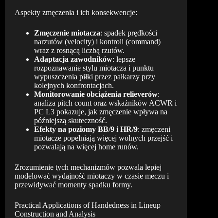
Aspekty zmęczenia i ich konsekwencje:
Zmęczenie miotacza
: spadek prędkości
narzutów (velocity) i kontroli (command)
wraz z rosnącą liczbą rzutów.
Adaptacja zawodników
: lepsze
rozpoznawanie stylu miotacza i punktu
wypuszczenia piłki przez pałkarzy przy
kolejnych konfrontacjach.
Monitorowanie obciążenia relieverów
:
analiza pitch count oraz wskaźników ACWR i
PC L3 pokazuje, jak zmęczenie wpływa na
późniejszą skuteczność.
Efekty na poziomy BB/9 i HR/9
: zmęczeni
miotacze popełniają więcej wolnych przejść i
pozwalają na więcej home runów.
Zrozumienie tych mechanizmów pozwala lepiej
modelować wydajność miotaczy w czasie meczu i
przewidywać momenty spadku formy.
Practical Applications of Handedness in Lineup
Construction and Analysis