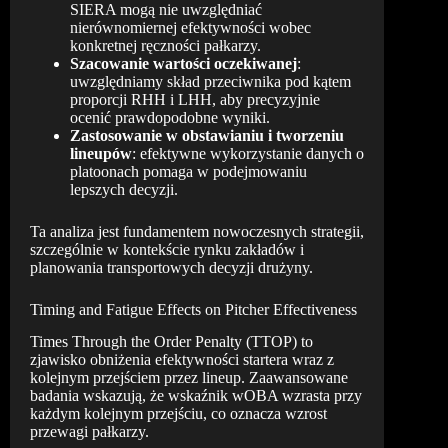
SIERA mogą nie uwzględniać
nierównomiernej efektywności wobec
konkretnej ręczności pałkarzy.
Szacowanie wartości oczekiwanej
:
uwzględniamy skład przeciwnika pod kątem
proporcji RHH i LHH, aby precyzyjnie
ocenić prawdopodobne wyniki.
Zastosowanie w obstawianiu i tworzeniu
lineupów
: efektywne wykorzystanie danych o
platoonach pomaga w podejmowaniu
lepszych decyzji.
Ta analiza jest fundamentem nowoczesnych strategii,
szczególnie w kontekście rynku zakładów i
planowania transportowych decyzji drużyny.
Timing and Fatigue Effects on Pitcher Effectiveness
Times Through the Order Penalty (TTOP) to
zjawisko obniżenia efektywności startera wraz z
kolejnym przejściem przez lineup. Zaawansowane
badania wskazują, że wskaźnik wOBA wzrasta przy
każdym kolejnym przejściu, co oznacza wzrost
przewagi pałkarzy.