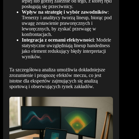
lepiej lub gorzej zależnie od tego, z której ręki
posługują się przeciwnicy.
Wpływ na strategię i wybór zawodników
:
Trenerzy i analitycy tworzą lineup, biorąc pod
uwagę zestawienie praworęcznych i
leworęcznych, by zyskać przewagę w
konfrontacjach.
Integracja z ocenami efektywności
: Modele
statystyczne uwzględniają lineup handedness
jako element redukujący błędy interpretacji
wyników.
Ta szczegółowa analiza umożliwia dokładniejsze
zrozumienie i prognozę efektów meczu, co jest
istotne dla ekspertów zajmujących się analizą
sportową i obserwujących rynek zakładów.