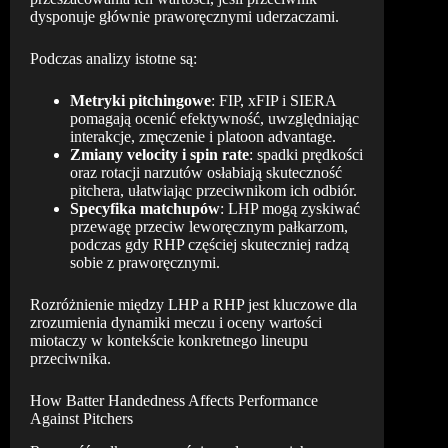
dysponuje głównie praworęcznymi uderzaczami.
Podczas analizy istotne są:
Metryki pitchingowe
: FIP, xFIP i SIERA
pomagają ocenić efektywność, uwzględniając
interakcje, zmęczenie i platoon advantage.
Zmiany velocity i spin rate
: spadki prędkości
oraz rotacji narzutów osłabiają skuteczność
pitchera, ułatwiając przeciwnikom ich odbiór.
Specyfika matchupów
: LHP mogą zyskiwać
przewagę przeciw leworęcznym pałkarzom,
podczas gdy RHP częściej skuteczniej radzą
sobie z praworęcznymi.
Rozróżnienie między LHP a RHP jest kluczowe dla
zrozumienia dynamiki meczu i oceny wartości
miotaczy w kontekście konkretnego lineupu
przeciwnika.
How Batter Handedness Affects Performance
Against Pitchers