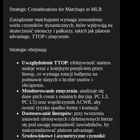
Strategic Considerations for Matchups in MLB
Zarządzanie matchupami wymaga zrozumienia
wielu czynników dynamicznych, które wpływają na
skuteczność miotaczy i pałkarzy, takich jak platoon
advantage, TTOP i zmęczenie.
Strategie obejmują:
Uwzględnienie TTOP
: efektywność startera
maleje wraz z kolejnym przejściem przez
lineup, co wymaga rotacji bullpenu na
podstawie danych o liczbie rzutów i
obciążeniu.
Monitorowanie zmęczenia
: analizuje się
dane pitch count z ostatnich dni (np. PC L3,
PC L5) oraz współczynnik ACWR, aby
ocenić ryzyko spadku formy i kontuzji.
Dostosowanie lineupów
: przy tworzeniu
ustawień ofensywnych i defensywnych bierze
się pod uwagę manualność zawodników, by
maksymalizować platoon advantage.
Środowiskowe i asymetryczne czynniki
: