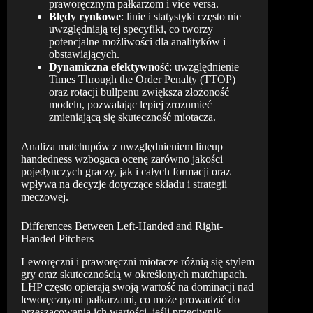
praworęcznym pałkarzom i vice versa.
Błędy rynkowe
: linie i statystyki często nie
uwzględniają tej specyfiki, co tworzy
potencjalne możliwości dla analityków i
obstawiających.
Dynamiczna efektywność
: uwzględnienie
Times Through the Order Penalty (TTOP)
oraz rotacji bullpenu zwiększa złożoność
modelu, pozwalając lepiej zrozumieć
zmieniającą się skuteczność miotacza.
Analiza matchupów z uwzględnieniem lineup
handedness wzbogaca ocenę zarówno jakości
pojedynczych graczy, jak i całych formacji oraz
wpływa na decyzje dotyczące składu i strategii
meczowej.
Differences Between Left-Handed and Right-
Handed Pitchers
Leworęczni i praworęczni miotacze różnią się stylem
gry oraz skutecznością w określonych matchupach.
LHP często opierają swoją wartość na dominacji nad
leworęcznymi pałkarzami, co może prowadzić do
przeszacowania ich wartości, jeśli przeciwnik