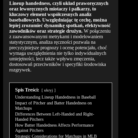
Lineup handedness, czyli układ praworęcznych
oraz leworęcznych miotaczy i pałkarzy, to
kluczowy element współczesnych analiz
baseballowych. Uwzględniając tę cechę, można
lepiej zrozumieć dynamikę spotkań, efektywność
zawodników oraz strategie drużyn.
W połączeniu
z zaawansowanymi metrykami i modelowaniem
statystycznym, analiza ręczności pozwala na
precyzyjniejsze prognozy i ocenę potencjału, choć
wymaga uwzględnienia nie tylko indywidualnych
umiejętności, lecz także wpływu zmęczenia,
dostosowań przeciwników i specyfiki środowiska
rozgrywek.
Spis Treści:
ukryj
Understanding Lineup Handedness in Baseball
Impact of Pitcher and Batter Handedness on
Matchups
Differences Between Left-Handed and Right-
Handed Pitchers
How Batter Handedness Affects Performance
Against Pitchers
Strategic Considerations for Matchups in MLB