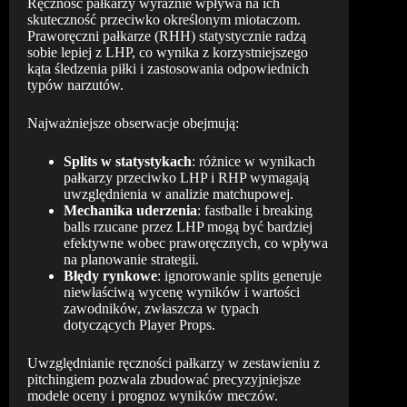
Ręczność pałkarzy wyraźnie wpływa na ich
skuteczność przeciwko określonym miotaczom.
Praworęczni pałkarze (RHH) statystycznie radzą
sobie lepiej z LHP, co wynika z korzystniejszego
kąta śledzenia piłki i zastosowania odpowiednich
typów narzutów.
Najważniejsze obserwacje obejmują:
Splits w statystykach
: różnice w wynikach
pałkarzy przeciwko LHP i RHP wymagają
uwzględnienia w analizie matchupowej.
Mechanika uderzenia
: fastballe i breaking
balls rzucane przez LHP mogą być bardziej
efektywne wobec praworęcznych, co wpływa
na planowanie strategii.
Błędy rynkowe
: ignorowanie splits generuje
niewłaściwą wycenę wyników i wartości
zawodników, zwłaszcza w typach
dotyczących Player Props.
Uwzględnianie ręczności pałkarzy w zestawieniu z
pitchingiem pozwala zbudować precyzyjniejsze
modele oceny i prognoz wyników meczów.