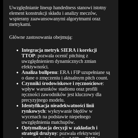
Uwzględnianie lineup handedness stanowi istotny
element konstrukcji składu i analizy meczów,
wspierany zaawansowanymi algorytmami oraz
metrykami.
Główne zastosowania obejmują:
Integracja metryk SIERA i korekcji
TTOP
: pozwala ocenić pitching z
uwzględnieniem dynamicznych zmian
efektywności.
Analiza bullpenu
: ERA i FIP uzupełniane są
o dane o zmęczeniu i aktualnym pitch count.
Czynniki środowiskowe i ręcznościowe
:
wpływ warunków stadionu oraz profili
ręczności zawodników jest kluczowy dla
precyzyjnego modelu.
Identyfikacja nieadekwatności linii
rynkowych
: wykrywanie błędów w
wycenach na podstawie niepełnego
uwzględnienia matchupów.
Optymalizacja decyzji w zakładach i
strategii drużyny
: pozwala efektywniej