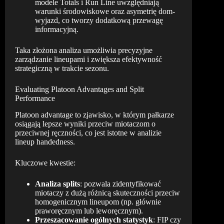
modele Totals i Run Line uwzględniają
warunki środowiskowe oraz asymetrię dom-
wyjazd, co tworzy dodatkową przewagę
informacyjną.
Taka złożona analiza umożliwia precyzyjne
zarządzanie lineupami i zwiększa efektywność
strategiczną w trakcie sezonu.
Evaluating Platoon Advantages and Split
Performance
Platoon advantage to zjawisko, w którym pałkarze
osiągają lepsze wyniki przeciw miotaczom o
przeciwnej ręczności, co jest istotne w analizie
lineup handedness.
Kluczowe kwestie:
Analiza splits
: pozwala zidentyfikować
miotaczy z dużą różnicą skuteczności przeciw
homogenicznym lineupom (np. głównie
praworęcznym lub leworęcznym).
Przeszacowanie ogólnych statystyk
: FIP czy