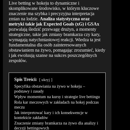
Live betting w hokeju to dynamiczne i
skomplikowane środowisko, w którym kluczowe
znaczenie ma szybka i precyzyjna interpretacja
zmian na lodzie.
Analiza statystyczna oraz
metryki takie jak Expected Goals (xG) i GSAx
pozwalają śledzić przewagę drużyn, a momenty
strategiczne, takie jak zmiany bramkarza czy kary,
wymagają natychmiastowej reakcji. Wiedza ta jest
fundamentalna dla osób zainteresowanych
obstawianiem na żywo, pomagając zrozumieć, kiedy
i jak ewoluują szanse na sukces poszczególnych
zespołów.
Spis Treści:
ukryj
Specyfika obstawiania na żywo w hokeju –
podstawy i zasady
Wpływ momentum na kursy i strategie live bettingu
Rola kar meczowych w zakładach na hokej podczas
meczu
Jak interpretować kary i ich konsekwencje w
kontekście zakładów
Znaczenie zmiany bramkarza na żywo dla analizy i
decyzji bettingowych