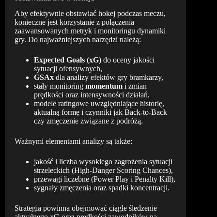
Aby efektywnie obstawiać hokej podczas meczu,
konieczne jest korzystanie z połączenia
zaawansowanych metryk i monitoringu dynamiki
gry. Do najważniejszych narzędzi należą:
Expected Goals (xG)
do oceny jakości
sytuacji ofensywnych,
GSAx
dla analizy efektów gry bramkarzy,
stały monitoring
momentum
i zmian
prędkości oraz intensywności działań,
modele ratingowe uwzględniające historię,
aktualną formę i czynniki jak Back-to-Back
czy zmęczenie związane z podróżą.
Ważnymi elementami analizy są także:
jakość i liczba wysokiego zagrożenia sytuacji
strzeleckich (High-Danger Scoring Chances),
przewagi liczebne (Power Play i Penalty Kill),
sygnały zmęczenia oraz spadki koncentracji.
Strategia powinna obejmować ciągłe śledzenie
aktualnego xG oraz prędkości zawodników na