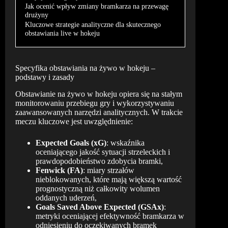
Jak ocenić wpływ zmiany bramkarza na przewagę
drużyny
Kluczowe strategie analityczne dla skutecznego
obstawiania live w hokeju
Specyfika obstawiania na żywo w hokeju –
podstawy i zasady
Obstawianie na żywo w hokeju opiera się na stałym
monitorowaniu przebiegu gry i wykorzystywaniu
zaawansowanych narzędzi analitycznych. W trakcie
meczu kluczowe jest uwzględnienie:
Expected Goals (xG)
: wskaźnika
oceniającego jakość sytuacji strzeleckich i
prawdopodobieństwo zdobycia bramki,
Fenwick (FA)
: miary strzałów
nieblokowanych, które mają większą wartość
prognostyczną niż całkowity wolumen
oddanych uderzeń,
Goals Saved Above Expected (GSAx)
:
metryki oceniającej efektywność bramkarza w
odniesieniu do oczekiwanych bramek