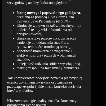
szczegółowej analizy, która uwzględnia:
formę nowego i poprzedniego golkipera
,
ocenianą za pomocą GSAx oraz Delta
Fenwick Save Percentage (dFSv%),
eliminację wpływu strzałów niecelnych, by
oddzielić realny wkład bramkarza od
przypadkowości,
charakterystykę przeciwnika, zwłaszcza
tendencje do oddawania strzałów z
rykoszetem, które utrudniają obronę,
odporność bramkarza na zmęczenie i
efektywność przy różnych wolumenach
strzałów,
umiejętność radzenia sobie z wysoką presją,
reakcję zespołu na fakt zmiany bramkarza.
Tak kompleksowe podejście pozwala precyzyjniej
ocenić, czy zmiana zwiększa czy zmniejsza
przewagę zespołu i jakie niesie konsekwencje dla
kursów zakładów.
Kluczowe strategie analityczne dla skutecznego
obstawiania live w hokeju