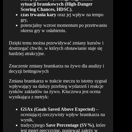
sytuacji bramkowych (High-Danger
Scoring Chances, HDSC)
,
czas trwania kary
oraz jej wpływ na tempo
gry,
potencjalny wzrost momentum po przetrwaniu
okresu gry w osłabieniu.
Dzięki temu można przewidywać zmiany kursów i
dostrzegać chwile, w których obstawianie staje się
bardziej atrakcyjne.
Znaczenie zmiany bramkarza na żywo dla analizy i
decyzji bettingowych
Zmiana bramkarza w trakcie meczu to istotny sygnał
wpływający na dalszy przebieg wydarzeń i reakcje
rynków zakładów na żywo. Kluczowa jest ocena
wynikająca z metryk:
GSAx (Goals Saved Above Expected)
–
oceniającej rzeczywisty wpływ bramkarza na
wynik,
tradycyjnego
Save Percentage (SV%)
, które
jest mniej precyzyjne, ponieważ zależy w