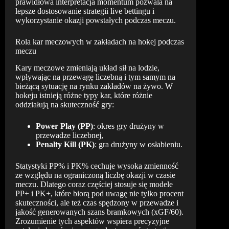
prawidłowa interpretacja momentum pozwala na
lepsze dostosowanie strategii live bettingu i
wykorzystanie okazji powstałych podczas meczu.
Rola kar meczowych w zakładach na hokej podczas
meczu
Kary meczowe zmieniają układ sił na lodzie,
wpływając na przewagę liczebną i tym samym na
bieżącą sytuację na rynku zakładów na żywo. W
hokeju istnieją różne typy kar, które różnie
oddziałują na skuteczność gry:
Power Play (PP)
: okres gry drużyny w
przewadze liczebnej,
Penalty Kill (PK)
: gra drużyny w osłabieniu.
Statystyki PP% i PK% cechuje wysoka zmienność
ze względu na ograniczoną liczbę okazji w czasie
meczu. Dlatego coraz częściej stosuje się modele
PP+ i PK+, które biorą pod uwagę nie tylko procent
skuteczności, ale też czas spędzony w przewadze i
jakość generowanych szans bramkowych (xGF/60).
Zrozumienie tych aspektów wspiera precyzyjne