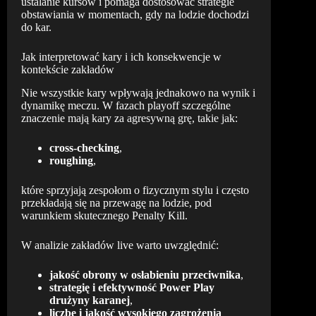
ustalanie kursów i pomaga dostosować strategie
obstawiania w momentach, gdy na lodzie dochodzi
do kar.
Jak interpretować kary i ich konsekwencje w
kontekście zakładów
Nie wszystkie kary wpływają jednakowo na wynik i
dynamikę meczu. W fazach playoff szczególne
znaczenie mają kary za agresywną grę, takie jak:
cross-checking
,
roughing
,
które sprzyjają zespołom o fizycznym stylu i często
przekładają się na przewagę na lodzie, pod
warunkiem skutecznego Penalty Kill.
W analizie zakładów live warto uwzględnić:
jakość obrony w osłabieniu przeciwnika
,
strategię i efektywność Power Play
drużyny karanej
,
liczbę i jakość wysokiego zagrożenia