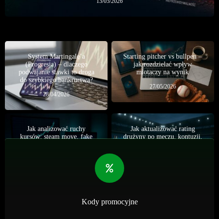
13/05/2026
System Martingale’a
Starting pitcher vs bullpen –
(Progresja) – dlaczego
jak rozdzielać wpływ
podwajanie stawki to droga
miotaczy na wynik
do szybkiego bankructwa?
27/05/2026
28/04/2026
Jak analizować ruchy
Jak aktualizować rating
kursów: steam move, fake
drużyny po meczu, kontuzji,
move, public money i sharp
zmianie trenera lub rotacji
money
składu
05/05/2026
06/05/2026
Kody promocyjne