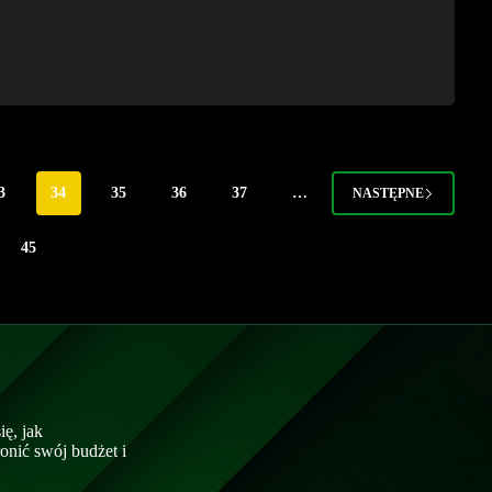
3
34
35
36
37
…
NASTĘPNE
45
ę, jak
nić swój budżet i