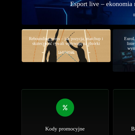
Esport live – ekonomia 
0
Rebounding props – jak pozycja, matchup i
EuroL
skuteczność rywali wpływają na zbiórki
lini
wym
11/07/2026
Kody promocyjne
B