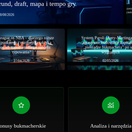
rund, draft, mapa i tempo gry
8/08/2026
eague vs NBA – dlaczego niższe
System Paroli (Anty-Martinga
e punktowe i europejska taktyka
agresywne budowanie kapitał
agają zupełnie innego modelu
„pieniądze bukmachera” po s
typowania?
wygranych
27/04/2026
02/05/2026
onusy bukmacherskie
Analiza i narzędzia