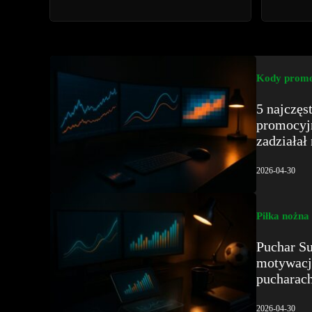
Kody promo
5 najczę
promocyjn
zadziałał
2026-04-30
Piłka nożna
Puchar Su
motywacj
pucharac
2026-04-30