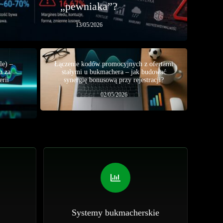
„pewniaka”?
13/05/2026
le) –
Łączenie kodów promocyjnych z ofertami
u za
stałymi u bukmachera – jak budować
erii
synergię bonusową przy rejestracji?
02/05/2026
Systemy bukmacherskie