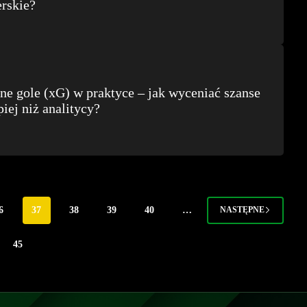
rskie?
e gole (xG) w praktyce – jak wyceniać szanse
piej niż analitycy?
6
37
38
39
40
…
NASTĘPNE
45