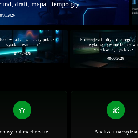
rund, draft, mapa i tempo gry
8/08/2026
blood w LoL – value czy pułapka
Promocje a limity – dlaczego ag
wysokiej wariancji?
wykorzystywanie bonusów
konsekwencje praktyczne
01/06/2026
08/06/2026
onusy bukmacherskie
Analiza i narzędzia