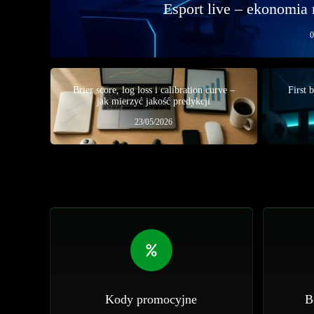
Esport live – ekonomia 
0
Brier score, log loss i calibration curve –
First 
jak mierzyć jakość predykcji
23/05/2026
Kody promocyjne
B