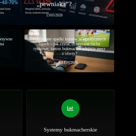
„pewniaka”?
13/05/2026
resywne
Podejrzane spadki kursów w egzotycznych
 ma
ligach – jak czytać drastyczne ruchy
rynkowe, zanim bukmacher zdejmie mecz
z oferty?
24/04/2026
Systemy bukmacherskie