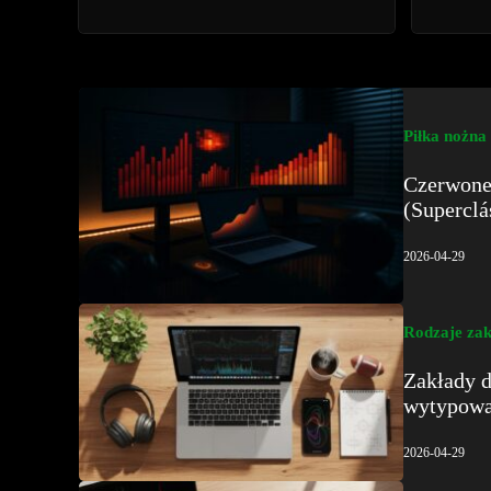
Piłka nożna
Czerwone 
(Superclá
2026-04-29
Rodzaje zak
Zakłady 
wytypowan
2026-04-29