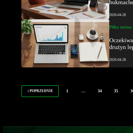
bukmache
2026-04-28
Piłka nożna
Oczekiwan
drużyn le
2026-04-28
1
…
34
35
3
POPRZEDNIE