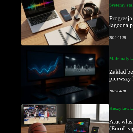
Systemy sta
Progresja
łagodna p
2026-04-29
Matematyka
Zakład be
pierwszy
2026-04-28
Koszykówk
Atut włas
(EuroLeag