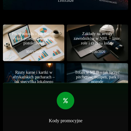
13/05/2026
Pistol rounds – jak bardzo
Zakłady na strzały
rynek przecenia wygraną
zawodników w NHL – linie,
pistoletówkę
role i czas na lodzie
30/05/2026
26/06/2026
Rzuty karne i kartki w
Totals w MLB – jak łączyć
afrykańskich pucharach –
pitcherów, bullpen, park i
jak specyfika lokalnego
pogodę
sędziowania i braku systemu
29/05/2026
VAR (w niższych fazach)
otwiera drogę do
valuebetów
01/05/2026
Kody promocyjne