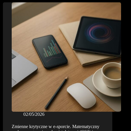
rund
jako
fundament
zakładów
live
02/05/2026
Zmienne krytyczne w e-sporcie. Matematyczny