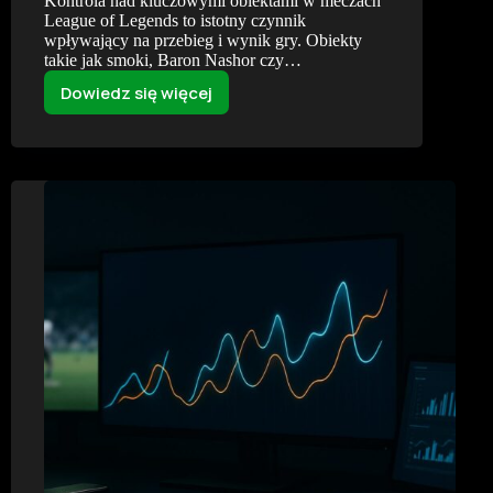
Kontrola nad kluczowymi obiektami w meczach
League of Legends to istotny czynnik
wpływający na przebieg i wynik gry. Obiekty
takie jak smoki, Baron Nashor czy…
Dowiedz się więcej
Objective
control
–
smoki,
herald,
baron
i
ich
wpływ
na
kursy
live