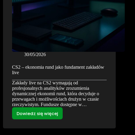
30/05/2026
CS2 – ekonomia rund jako fundament zakładów
live
Zakłady live na CS2 wymagają od
profesjonalnych analityków zrozumienia
dynamicznej ekonomii rund, która decyduje o
przewagach i możliwościach drużyn w czasie
rzeczywistym. Fundusze dostępne w…
Dowiedz się więcej
CS2
–
ekonomia