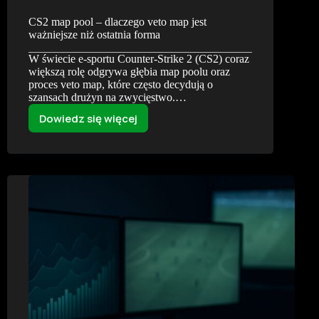
CS2 map pool – dlaczego veto map jest
ważniejsze niż ostatnia forma
W świecie e-sportu Counter-Strike 2 (CS2) coraz
większą rolę odgrywa głębia map poolu oraz
proces veto map, które często decydują o
szansach drużyn na zwycięstwo.…
Dowiedz się więcej
CS2
map
pool
–
dlaczego
veto
map
jest
ważniejsze
niż
ostatnia
forma