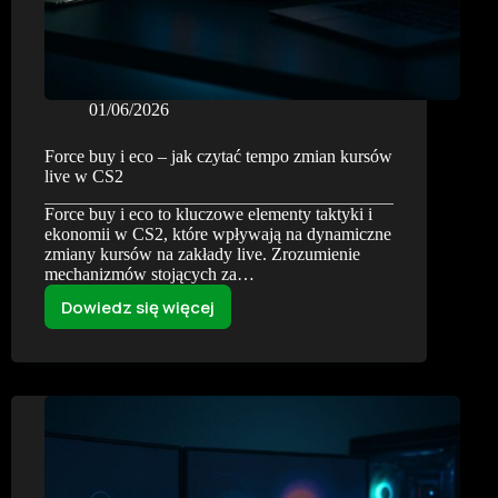
01/06/2026
Force buy i eco – jak czytać tempo zmian kursów
live w CS2
Force buy i eco to kluczowe elementy taktyki i
ekonomii w CS2, które wpływają na dynamiczne
zmiany kursów na zakłady live. Zrozumienie
mechanizmów stojących za…
Dowiedz się więcej
Force
buy
i
eco
–
jak
czytać
tempo