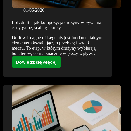
01/06/2026
LoL draft – jak kompozycja drużyny wpływa na
early game, scaling i kursy
Draft w League of Legends jest fundamentalnym
elementem kształtującym przebieg i wynik
meczu. To etap, w którym drużyny wybierają
bohaterów, co ma znacznie większy wpływ…
Dowiedz się więcej
LoL
draft
–
jak
kompozycja
drużyny
wpływa
na
early
game,
scaling