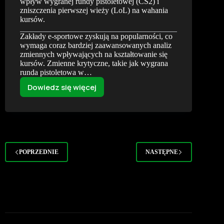
wpływ wygranej rundy pistoletowej (CS2) i
zniszczenia pierwszej wieży (LoL) na wahania
kursów.
Zakłady e-sportowe zyskują na popularności, co
wymaga coraz bardziej zaawansowanych analiz
zmiennych wpływających na kształtowanie się
kursów. Zmienne krytyczne, takie jak wygrana
runda pistoletowa w…
Dowiedz się więcej
Zmienne
krytyczne
w
e-
sporcie.
Matematyczny
POPRZEDNIE
NASTĘPNE
wpływ
wygranej
rundy
pistoletowej
(CS2)
i
zniszczenia