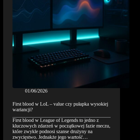
zmian
kursów
live
w
CS2
01/06/2026
First blood w LoL – value czy pułapka wysokiej
wariancji?
First blood w League of Legends to jedno z
kluczowych zdarzeń w początkowej fazie meczu,
które zwykle podnosi szanse drużyny na
zwycięstwo. Jednakże jego wartość…