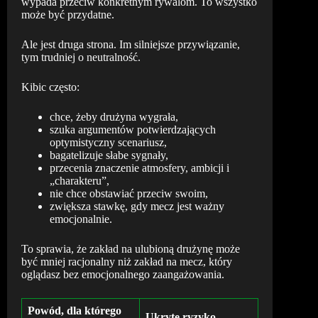
wypada przeciw konkretnym rywalom. To wszystko
może być przydatne.
Ale jest druga strona. Im silniejsze przywiązanie,
tym trudniej o neutralność.
Kibic często:
chce, żeby drużyna wygrała,
szuka argumentów potwierdzających
optymistyczny scenariusz,
bagatelizuje słabe sygnały,
przecenia znaczenie atmosfery, ambicji i
„charakteru”,
nie chce obstawiać przeciw swoim,
zwiększa stawkę, gdy mecz jest ważny
emocjonalnie.
To sprawia, że zakład na ulubioną drużynę może
być mniej racjonalny niż zakład na mecz, który
oglądasz bez emocjonalnego zaangażowania.
Powód, dla którego
Ukryte ryzyko