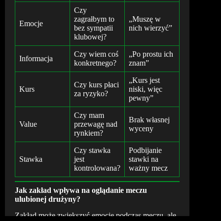
Czy
zagrałbym to
„Muszę w
Emocje
bez sympatii
nich wierzyć”
klubowej?
Czy wiem coś
„Po prostu ich
Informacja
konkretnego?
znam”
„Kurs jest
Czy kurs płaci
Kurs
niski, więc
za ryzyko?
pewny”
Czy mam
Brak własnej
Value
przewagę nad
wyceny
rynkiem?
Czy stawka
Podbijanie
Stawka
jest
stawki na
kontrolowana?
ważny mecz
Jak zakład wpływa na oglądanie meczu
ulubionej drużyny?
Zakład może zwiększyć emocje podczas meczu, ale