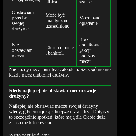
kibica
szanse
Obstawiam
Może być
przeciw
Może psuć
analitycznie
swojej
oglądanie
uzasadnione
drużynie
Brak
Nie
dodatkowej
Chroni emocje
obstawiam
„akcji”
i bankroll
meczu
podczas
meczu
Nie każdy mecz musi być zakładem. Szczególnie nie
każdy mecz ulubionej drużyny.
Kiedy najlepiej nie obstawiać meczu swojej
drużyny?
Najlepiej nie obstawiać meczu swojej drużyny
wtedy, gdy emocje są silniejsze niż analiza. Dotyczy
to szczególnie spotkań, które mają dla Ciebie duże
znaczenie kibicowskie.
Warto odpuścić, gdy: