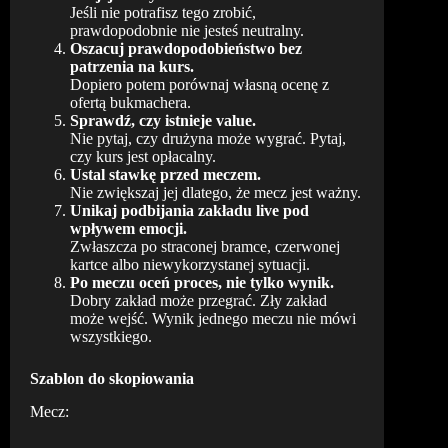
Jeśli nie potrafisz tego zrobić,
prawdopodobnie nie jesteś neutralny.
Oszacuj prawdopodobieństwo bez
patrzenia na kurs.
Dopiero potem porównaj własną ocenę z
ofertą bukmachera.
Sprawdź, czy istnieje value.
Nie pytaj, czy drużyna może wygrać. Pytaj,
czy kurs jest opłacalny.
Ustal stawkę przed meczem.
Nie zwiększaj jej dlatego, że mecz jest ważny.
Unikaj podbijania zakładu live pod
wpływem emocji.
Zwłaszcza po straconej bramce, czerwonej
kartce albo niewykorzystanej sytuacji.
Po meczu oceń proces, nie tylko wynik.
Dobry zakład może przegrać. Zły zakład
może wejść. Wynik jednego meczu nie mówi
wszystkiego.
Szablon do skopiowania
Mecz: