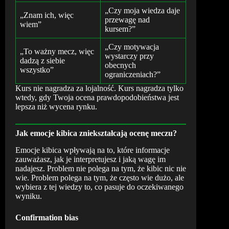
„Czy moja wiedza daje
„Znam ich, więc
przewagę nad
wiem”
kursem?”
„Czy motywacja
„To ważny mecz, więc
wystarczy przy
dadzą z siebie
obecnych
wszystko”
ograniczeniach?”
Kurs nie nagradza za lojalność. Kurs nagradza tylko
wtedy, gdy Twoja ocena prawdopodobieństwa jest
lepsza niż wycena rynku.
Jak emocje kibica zniekształcają ocenę meczu?
Emocje kibica wpływają na to, które informacje
zauważasz, jak je interpretujesz i jaką wagę im
nadajesz. Problem nie polega na tym, że kibic nic nie
wie. Problem polega na tym, że często wie dużo, ale
wybiera z tej wiedzy to, co pasuje do oczekiwanego
wyniku.
Confirmation bias