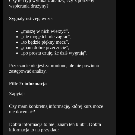
Czy ten typ wynika z analizy, czy z potrzeby
wspierania drużyny?
Sygnały ostrzegawcze:
„muszę w nich wierzyć”,
„nie mogę ich nie zagrać”,
„to będzie piękny mecz”,
„mam dobre przeczucie”,
„po prostu czuję, że dziś wygrają”.
Przeczucie nie jest zabronione, ale nie powinno
zastępować analizy.
Filtr 2: informacja
Zapytaj:
Czy mam konkretną informację, której kurs może
nie doceniać?
Dobra informacja to nie „znam ten klub”. Dobra
informacja to na przykład: