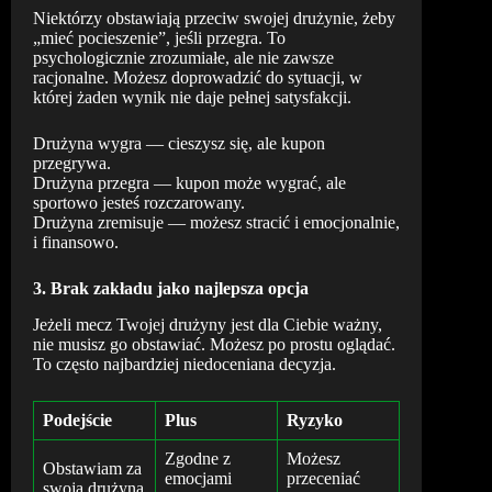
Niektórzy obstawiają przeciw swojej drużynie, żeby
„mieć pocieszenie”, jeśli przegra. To
psychologicznie zrozumiałe, ale nie zawsze
racjonalne. Możesz doprowadzić do sytuacji, w
której żaden wynik nie daje pełnej satysfakcji.
Drużyna wygra — cieszysz się, ale kupon
przegrywa.
Drużyna przegra — kupon może wygrać, ale
sportowo jesteś rozczarowany.
Drużyna zremisuje — możesz stracić i emocjonalnie,
i finansowo.
3. Brak zakładu jako najlepsza opcja
Jeżeli mecz Twojej drużyny jest dla Ciebie ważny,
nie musisz go obstawiać. Możesz po prostu oglądać.
To często najbardziej niedoceniana decyzja.
Podejście
Plus
Ryzyko
Zgodne z
Możesz
Obstawiam za
emocjami
przeceniać
swoją drużyną