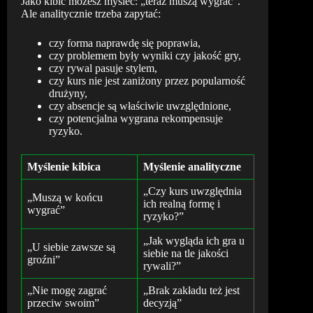
Jako kibic możesz myśleć: „teraz muszą wygrać”.
Ale analitycznie trzeba zapytać:
czy forma naprawdę się poprawia,
czy problemem były wyniki czy jakość gry,
czy rywal pasuje stylem,
czy kurs nie jest zaniżony przez popularność
drużyny,
czy absencje są właściwie uwzględnione,
czy potencjalna wygrana rekompensuje
ryzyko.
Myślenie kibica
Myślenie analityczne
„Czy kurs uwzględnia
„Muszą w końcu
ich realną formę i
wygrać”
ryzyko?”
„Jak wygląda ich gra u
„U siebie zawsze są
siebie na tle jakości
groźni”
rywali?”
„Nie mogę zagrać
„Brak zakładu też jest
przeciw swoim”
decyzją”