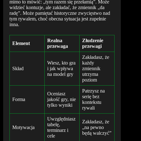
mimo to mówić: „tym razem się przełamią”. Może
widzieć kontuzje, ale zakładać, że zmiennik „da
radę”. Może pamiętać historyczne zwycięstwo nad
tym rywalem, choć obecna sytuacja jest zupełnie
inna.
Realna
Złudzenie
Element
przewaga
przewagi
Zakładasz, że
Wiesz, kto gra
każdy
Skład
i jak wpływa
zmiennik
na model gry
utrzyma
poziom
Patrzysz na
Oceniasz
serię bez
Forma
jakość gry, nie
kontekstu
tylko wyniki
rywali
Uwzględniasz
Zakładasz, że
tabelę,
Motywacja
„na pewno
terminarz i
będą walczyć”
cele