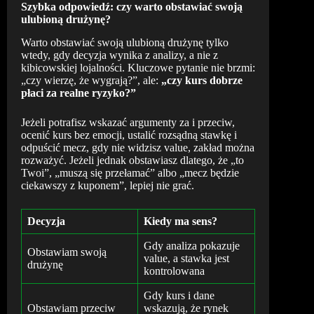
Szybka odpowiedź: czy warto obstawiać swoją
ulubioną drużynę?
Warto obstawiać swoją ulubioną drużynę tylko
wtedy, gdy decyzja wynika z analizy, a nie z
kibicowskiej lojalności. Kluczowe pytanie nie brzmi:
„czy wierzę, że wygrają?”, ale:
„czy kurs dobrze
płaci za realne ryzyko?”
Jeżeli potrafisz wskazać argumenty za i przeciw,
ocenić kurs bez emocji, ustalić rozsądną stawkę i
odpuścić mecz, gdy nie widzisz value, zakład można
rozważyć. Jeżeli jednak obstawiasz dlatego, że „to
Twoi”, „muszą się przełamać” albo „mecz będzie
ciekawszy z kuponem”, lepiej nie grać.
Decyzja
Kiedy ma sens?
Gdy analiza pokazuje
Obstawiam swoją
value, a stawka jest
drużynę
kontrolowana
Gdy kurs i dane
Obstawiam przeciw
wskazują, że rynek