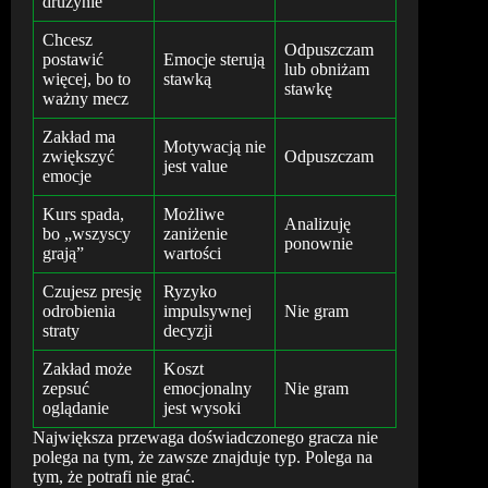
drużynie
Chcesz
Odpuszczam
postawić
Emocje sterują
lub obniżam
więcej, bo to
stawką
stawkę
ważny mecz
Zakład ma
Motywacją nie
zwiększyć
Odpuszczam
jest value
emocje
Kurs spada,
Możliwe
Analizuję
bo „wszyscy
zaniżenie
ponownie
grają”
wartości
Czujesz presję
Ryzyko
odrobienia
impulsywnej
Nie gram
straty
decyzji
Zakład może
Koszt
zepsuć
emocjonalny
Nie gram
oglądanie
jest wysoki
Największa przewaga doświadczonego gracza nie
polega na tym, że zawsze znajduje typ. Polega na
tym, że potrafi nie grać.