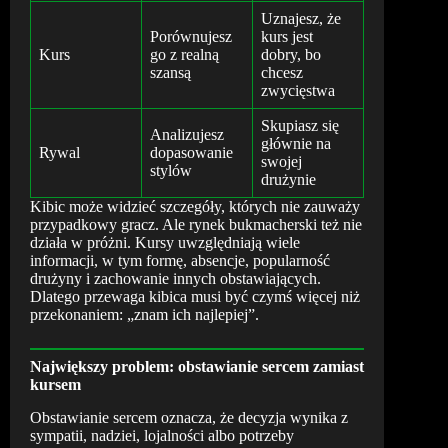
Uznajesz, że
Porównujesz
kurs jest
Kurs
go z realną
dobry, bo
szansą
chcesz
zwycięstwa
Skupiasz się
Analizujesz
głównie na
Rywal
dopasowanie
swojej
stylów
drużynie
Kibic może widzieć szczegóły, których nie zauważy
przypadkowy gracz. Ale rynek bukmacherski też nie
działa w próżni. Kursy uwzględniają wiele
informacji, w tym formę, absencje, popularność
drużyny i zachowanie innych obstawiających.
Dlatego przewaga kibica musi być czymś więcej niż
przekonaniem: „znam ich najlepiej”.
Największy problem: obstawianie sercem zamiast
kursem
Obstawianie sercem oznacza, że decyzja wynika z
sympatii, nadziei, lojalności albo potrzeby