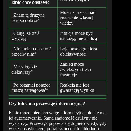
kibic chce obstawić
Możesz przeceniać
„Znam tę drużynę
znaczenie własnej
bardzo dobrze”
wiedzy
„Czuję, że dziś
Intuicja może być
wygrają”
nadzieją, nie analizą
„Nie umiem obstawić
Lojalność ogranicza
przeciw nim”
obiektywność
Zakład może
„Mecz będzie
zwiększyć stres i
ciekawszy”
frustrację
„Po ostatniej porażce
Reakcja nie jest
muszą zareagować”
gwarancją wyniku
Czy kibic ma przewagę informacyjną?
Kibic może mieć przewagę informacyjną, ale nie ma
jej automatycznie. Sama znajomość drużyny nie
wystarczy. Przewaga pojawia się dopiero wtedy, gdy
wiesz coś istotnego, potrafisz ocenić to chłodno i