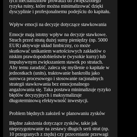
tych mechanizmów prowadzi do zwiększonego
ryzyka ruiny, które można minimalizować dzięki
dyscyplinie i profesjonalnemu podejściu do kapitału.
Wpływ emocji na decyzje dotyczące stawkowania
Emocje mają istotny wpływ na decyzje stawkowe.
Strach przed stratą dużej sumy pieniędzy (np. 5000
EUR) aktywuje układ limbiczny, co może
skutkować unikaniem wartościowych zakładów o
niskim prawdopodobieństwie (wysokie kursy) lub
impulsywnym zwiększaniem stawek po stratach.
Aby temu zaradzić, zaleca się myślenie o kapitale w
jednostkach (units), traktowanie bankrollu jako
surowca procesowego i stosowanie racjonalnych
strategii stawkowania bez emocjonalnego
angażowania się. Taka postawa minimalizuje ryzyko
błędów decyzyjnych i maksymalizuje
długoterminową efektywność inwestycji.
Problem błędnych założeń w planowaniu zysków
Błędne założenia dotyczące zysków, takie jak
nieprzygotowanie na zestawy długich serii strat (np.
10 przegranych z rzędu) czy przecenianie przewagi