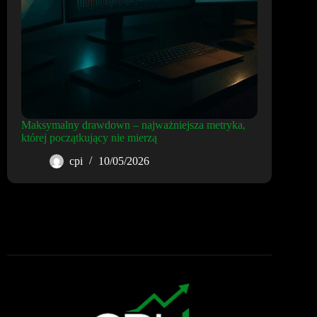
Maksymalny drawdown – najważniejsza metryka,
której początkujący nie mierzą
cpi
10/05/2026