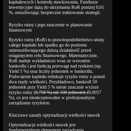
kapitałowych i kontrolę stawkowania. Fundusze
inwestycyjne dążą do utrzymania RoR poniżej 0,01
%, umożliwiając bezpieczne traktowanie strategii.
Ryzyko ruiny i jego znaczenie w planowaniu
finansowym
Ryzyko ruiny (RoR) to prawdopodobieństwo utraty
całego kapitału lub spadku go do poziomu
uniemożliwiającego dalszą działalność przed
osiągnięciem celu finansowego. Matematycznie,
RoR maleje wykładniczo wraz ze wzrostem
bankrollu i jest funkcją przewagi nad rynkiem (np.
Yield 5 %) oraz liczby jednostek w bankrollu.
Podwojenie kapitału redukuje ryzyko ruiny o ponad
dwa rzędy wielkości. Przykładowo, bankroll 50
jednostek przy Yield 5 % niesie znacznie wyższe
ryzyko ruiny (
0,758 %) niż 100 jednostek (
0,0057
%), co jest nieakceptowalne w profesjonalnym
zarządzaniu ryzykiem.
Kluczowe zasady optymalizacji wielkości stawek
Optymalizacja wielkości stawek jest
fundamentalnym elementem zarządzania