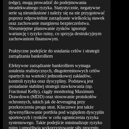
(edge), mogą prowadzić do podejmowania
nieadekwatnego ryzyka. Statystycznie, negatywne
serie są nieuniknione i należy się na nie przygotować
poprzez odpowiednie zarządzanie wielkością stawek
oraz zachowanie marginesu bezpieczeństwa.
Nieumiejętne planowanie zysków ignoruje
wariancję i ryzyko ruiny, co sprzyja destrukcyjnym
zachowaniom finansowym.
Praktyczne podejście do ustalania celów i strategii
zarządzania bankrolliem
Efektywne zarządzanie bankrolliem wymaga
ustalenia realistycznych, długoterminowych celów
opartych na wartości jednostkowej zakładów,
kontroli ryzyka oraz dyscypliny. Podstawą jest
posiadanie stabilnej strategii stawkowania (np.
Fractional Kelly), ciągły monitoring Maximum
Drawdown (MDD) oraz stosowanie protokołów
ochronnych, takich jak de-leveraging przy
przekroczeniu progu strat. Kluczowe jest także
dywersyfikowanie portfela pod względem dyscyplin
sportowych i rynków w celu ograniczenia ryzyka
systemowego. Takie podejście minimalizuje ryzyko
ruiny i umożliwia wykorzystywanie siły procentu