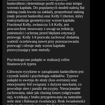
bankrolliem i determinuje profil ryzyka oraz tempo
wzrostu kapitału. Do popularnych modeli należą flat
staking (stała kwota na zakład), proportional staking
(stały procent bankrollu) oraz Kelly Criterion, który
maksymalizuje geometryczny wzrost kapitału.
Fractional Kelly, zwłaszcza 1/4 Kelly, jest
powszechnie stosowany z uwagi na redukcję
zmienności i ochronę przed błędami estymacji
przewagi. Kelly 1/4 pozwala zachować dodatnią
wartość oczekiwaną nawet przy przeszacowaniu
przewagi i oferuje stały wzrost kapitału
przewyższający inne metody.
Psychologiczne pułapki w realizacji celów
finansowych typera
Głównym ryzykiem w zarządzaniu bankrolliem jest
czynnik ludzki i psychologia zakładów. Typowe
pułapki to awersja do straty (loss aversion) oraz
emocjonalny ból związany z dużymi stawkami, co
powoduje stres i paraliż decyzyjny. Nieracjonalne
zachowania, takie jak chasing losses (odgrywanie
się), wynikają z braku przygotowania na naturalne
serie strat i fluktuacje (wariancję). Brak świadomości