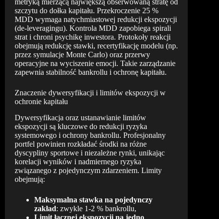
metryką mierzącą największą obserwowaną stratę od
szczytu do dołka kapitału. Przekroczenie 25 %
MDD wymaga natychmiastowej redukcji ekspozycji
(de-leveragingu). Kontrola MDD zapobiega spirali
strat i chroni psychikę inwestora. Protokoły reakcji
obejmują redukcję stawki, recertyfikację modelu (np.
przez symulacje Monte Carlo) oraz przerwy
operacyjne na wyciszenie emocji. Takie zarządzanie
zapewnia stabilność bankrollu i ochronę kapitału.
Znaczenie dywersyfikacji i limitów ekspozycji w
ochronie kapitału
Dywersyfikacja oraz ustanawianie limitów
ekspozycji są kluczowe do redukcji ryzyka
systemowego i ochrony bankrollu. Profesjonalny
portfel powinien rozkładać środki na różne
dyscypliny sportowe i niezależne rynki, unikając
korelacji wyników i nadmiernego ryzyka
związanego z pojedynczym zdarzeniem. Limity
obejmują:
Maksymalna stawka na pojedynczy
zakład
: zwykle 1-2 % bankrollu,
Limit łącznej ekspozycji na jedno