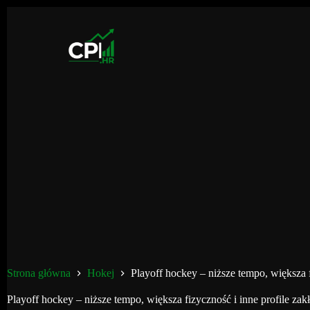
Przejdź
do
treści
Strona główna
Hokej
Playoff hockey – niższe tempo, większa 
Playoff hockey – niższe tempo, większa fizyczność i inne profile za