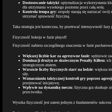
Dostosowanie taktyki
: optymalizacja wykorzystania klu
dla utrzymania wysokiego poziomu przez całą serię.
Kontrola tempa gry
: zespoły starają się narzucać swój
utrzymać sprawność fizyczną.
Taka strategia jest konieczna, by przetrwać intensywność fazy
Fizyczność hokeja w fazie playoff
Fizyczność nabiera szczególnego znaczenia w fazie pucharowe
Większej liczbie kar za agresywne faule
: sędziowie z
Dominacji drużyn ze skutecznym Penalty Killem
: ic
strategicznym atutem.
Wzroście liczby fizycznych starć na lodzie
: większa 
siły.
Wzmacnianiu taktycznej kontroli gry poprzez agresj
przejmować inicjatywę.
Wpływie na dynamikę meczu
: fizyczna gra skutkuje 
przeciwnika.
Wysoka fizyczność jest zatem jednym z fundamentów sukcesu 