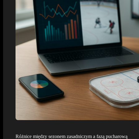
Różnice między sezonem zasadniczym a fazą pucharową