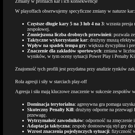
Zmiany w profilach kar i ich konsekwencje
W playoffach obserwujemy specyficzne zmiany w naturze kar:
Częstsze długie kary 5 na 3 lub 4 na 3
: wzrasta presj
zespołowej.
Zmniejszona liczba drobnych przewinień
: pozwala z
Taktyczne wykorzystanie kar
: drużyny muszą efektywn
Wpływ na spadek tempa gry
: większa dyscyplina i p
Znaczenie dla zakładów sportowych
: zmiana w liczb
wyników, w tym oceny sytuacji Power Play i Penalty Kil
Znajomość tych profili jest przydatna przy analizie rynków za
Rola agresji i siły w starciach play-off
Agresja i siła mają kluczowe znaczenie w sukcesie zespołów w 
Dominacja terytorialna
: agresywna gra pomaga uzyska
Skuteczny Penalty Kill
: drużyny odporne na przewagi 
przewagę.
Wytrzymałość zawodników
: odporność na zmęczenie i
Adaptacja taktyczna
: zespoły dostosowują styl gry do 
Wzrost znaczenia pojedynczych sytuacji
: fizyczność