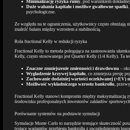
Minimalizację ryzyka ruiny
, pod warunkiem dokładnej
Duże wahania kapitału i możliwe gwałtowne spadki
,
psychologiczne.
Ze względu na te ograniczenia, użytkownicy często obniżają 
znaleźć balans między wzrostem a stabilnością.
Rola fractional Kelly w redukcji ryzyka
Fractional Kelly to metoda polegająca na zastosowaniu ułam
Kelly, często stosowanego jest Quarter Kelly (1/4 Kelly). Ta t
Znaczne zmniejszenie zmienności i drawdownu
– oko
Wygładzenie krzywej kapitału
, co zmniejsza presję ps
Zachowanie dodatniej wartości oczekiwanej (+EV) n
Możliwość wykładniczego wzrostu bankrollu
, przewy
Fractional Kelly stanowi kompromis między maksymalizacją zy
środowisku profesjonalnych inwestorów zakładów sportowych
Porównanie systemów na podstawie symulacji
Symulacje Monte Carlo to narzędzie testujące skuteczność p
tysiące wariantów przebiegu bankrolla z uwzględnieniem los