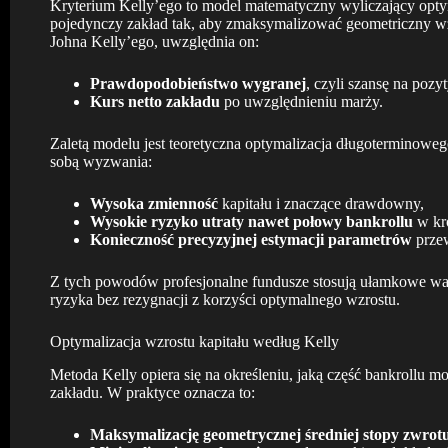
Kryterium Kelly’ego to model matematyczny wyliczający opty
pojedynczy zakład tak, aby zmaksymalizować geometriczny w
Johna Kelly’ego, uwzględnia on:
Prawdopodobieństwo wygranej
, czyli szansę na poz
Kurs netto zakładu
po uwzględnieniu marży.
Zaletą modelu jest teoretyczna optymalizacja długoterminowego
sobą wyzwania:
Wysoka zmienność
kapitału i znaczące drawdowny,
Wysokie ryzyko utraty nawet połowy bankrollu
w kró
Konieczność precyzyjnej estymacji parametrów
przew
Z tych powodów profesjonalne fundusze stosują ułamkowe wari
ryzyka bez rezygnacji z korzyści optymalnego wzrostu.
Optymalizacja wzrostu kapitału według Kelly
Metoda Kelly opiera się na określeniu, jaką część bankrollu 
zakładu. W praktyce oznacza to:
Maksymalizację geometrycznej średniej stopy zwrot