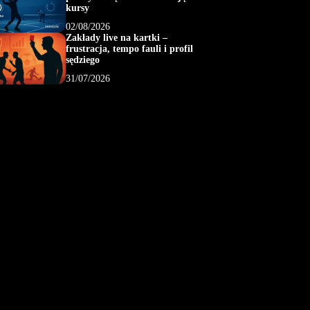
kursy
02/08/2026
Zakłady live na kartki –
frustracja, tempo fauli i profil
sędziego
31/07/2026