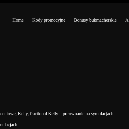
Home
Kody promocyjne
Bonusy bukmacherskie
An
ocentowe, Kelly, fractional Kelly – porównanie na symulacjach
ymulacjach