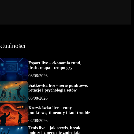
ktualności
Esport live – ekonomia rund,
draft, mapa i tempo gry
08/08/2026
Siatkówka live – serie punktowe,
rotacje i psychologia setów
06/08/2026
Koszykówka live – runy
punktowe, timeouty i faul trouble
04/08/2026
Tenis live – jak serwis, break
pointy i zmęczenie zmieniają