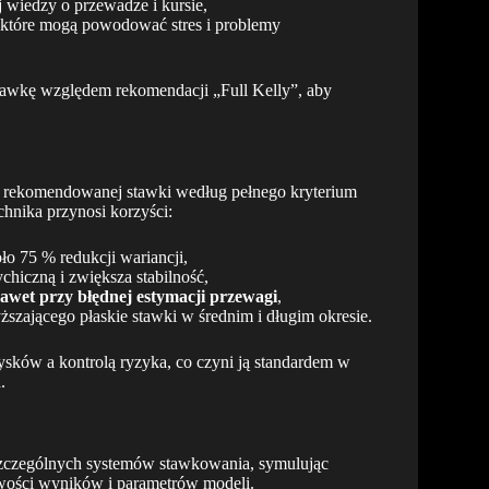
 wiedzy o przewadze i kursie,
 które mogą powodować stres i problemy
stawkę względem rekomendacji „Full Kelly”, aby
ka rekomendowanej stawki według pełnego kryterium
echnika przynosi korzyści:
ło 75 % redukcji wariancji,
ychiczną i zwiększa stabilność,
awet przy błędnej estymacji przewagi
,
ższającego płaskie stawki w średnim i długim okresie.
sków a kontrolą ryzyka, co czyni ją standardem w
.
oszczególnych systemów stawkowania, symulując
owości wyników i parametrów modeli.