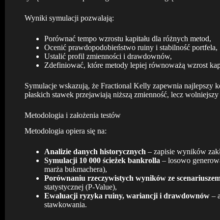
Wyniki symulacji pozwalają:
Porównać tempo wzrostu kapitału dla różnych metod,
Ocenić prawdopodobieństwo ruiny i stabilność portfela,
Ustalić profil zmienności i drawdownów,
Zdefiniować, które metody lepiej równoważą wzrost kap
Symulacje wskazują, że Fractional Kelly zapewnia najlepszy 
płaskich stawek przejawiają niższą zmienność, lecz wolniejszy
Metodologia i założenia testów
Metodologia opiera się na:
Analizie danych historycznych
– zapisie wyników zakł
Symulacji 10 000 ścieżek bankrolla
– losowo generowan
marża bukmachera),
Porównaniu rzeczywistych wyników ze scenariusze
statystycznej (P-Value),
Ewaluacji ryzyka ruiny, wariancji i drawdownów
– a
stawkowania.