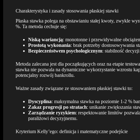
Charakterystyka i zasady stosowania płaskiej stawki
Płaska stawka polega na obstawianiu stałej kwoty, zwykle wyra
%. Ta metoda cechuje się:
Niską wariancją
: monotonne i przewidywalne obciążeni
Prostotą wykonania
: brak potrzeby dostosowywania st
Bezpieczeństwem psychologicznym
: stabilność decyzj
Metoda zalecana jest dla początkujących oraz na etapie testow
stawka nie pozwala na dynamiczne wykorzystanie wzrostu kap
potencjalny rozwój bankrollu.
Ważne zasady związane ze stosowaniem płaskiej stawki to:
Dyscyplina
: maksymalna stawka na poziomie 1-2 % ban
Zakaz progresji po stratach
: unikanie zwiększania sta
Zarządzanie ryzykiem
: respektowanie limitów pozwala
paraliżowi decyzyjnemu.
Kryterium Kelly’ego: definicja i matematyczne podejście