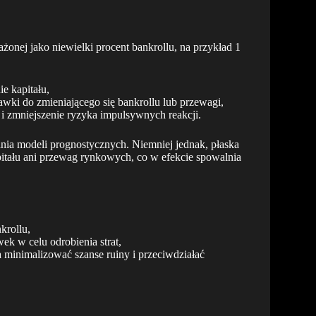
żonej jako niewielki procent bankrollu, na przykład 1
e kapitału,
awki do zmieniającego się bankrollu lub przewagi,
i i zmniejszenie ryzyka impulsywnych reakcji.
ania modeli prognostycznych. Niemniej jednak, płaska
itału ani przewag rynkowych, co w efekcie spowalnia
krollu,
wek w celu odrobienia strat,
 minimalizować szanse ruiny i przeciwdziałać